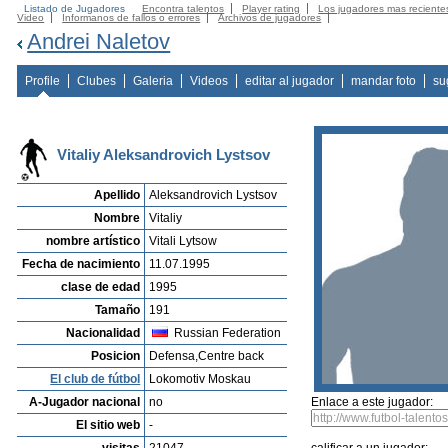
Listado de Jugadores
Encontra talentos
Player rating
Los jugadores mas reciente
Video
Informanos de fallos o errores
Archivos de jugadores
Andrei Naletov
Profile
Clubes
Galeria
Videos
editar al jugador
mandar foto
su
Vitaliy Aleksandrovich Lystsov
Apellido
Aleksandrovich Lystsov
Nombre
Vitaliy
nombre artístico
Vitali Lytsow
Fecha de nacimiento
11.07.1995
clase de edad
1995
Tamaño
191
Nacionalidad
Russian Federation
Posicion
Defensa,Centre back
El club de fútbol
Lokomotiv Moskau
A-Jugador nacional
no
Enlace a este jugador:
El sitio web
-