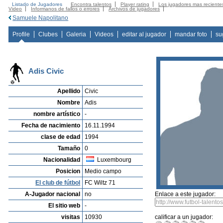
Listado de Jugadores
Encontra talentos
Player rating
Los jugadores mas reciente
Video
Informanos de fallos o errores
Archivos de jugadores
Samuele Napolitano
Profile
Clubes
Galeria
Videos
editar al jugador
mandar foto
su
Adis Civic
Apellido
Civic
Nombre
Adis
nombre artístico
-
Fecha de nacimiento
16.11.1994
clase de edad
1994
Tamaño
0
Nacionalidad
Luxembourg
Posicion
Medio campo
El club de fútbol
FC Wiltz 71
A-Jugador nacional
no
Enlace a este jugador:
El sitio web
-
visitas
10930
calificar a un jugador: