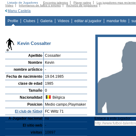
Listado de Jugadores
Encontra talentos
Player rating
Los jugadores mas reciente
Video
Informanos de fallos o errores
Archivos de jugadores
Manu Castela
Profile
Clubes
Galeria
Videos
editar al jugador
mandar foto
su
Kevin Cossalter
Apellido
Cossalter
Nombre
Kevin
nombre artístico
-
Fecha de nacimiento
19.04.1985
clase de edad
1985
Tamaño
0
Nacionalidad
Bélgica
Posicion
Medio campo,Playmaker
El club de fútbol
FC Wiltz 71
A-Jugador nacional
no
Enlace a este jugador:
El sitio web
-
visitas
10897