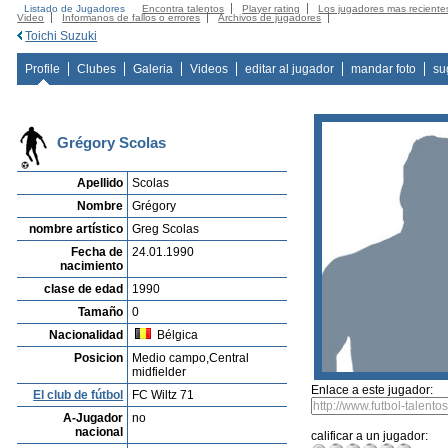
Listado de Jugadores
Encontra talentos
Player rating
Los jugadores mas reciente
Video
Informanos de fallos o errores
Archivos de jugadores
Toichi Suzuki
Profile
Clubes
Galeria
Videos
editar al jugador
mandar foto
su
Grégory Scolas
Apellido
Scolas
Nombre
Grégory
nombre artístico
Greg Scolas
Fecha de
24.01.1990
nacimiento
clase de edad
1990
Tamaño
0
Nacionalidad
Bélgica
Posicion
Medio campo,Central
midfielder
Enlace a este jugador:
El club de fútbol
FC Wiltz 71
A-Jugador
no
nacional
calificar a un jugador: