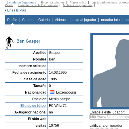
Listado de Jugadores
Encontra talentos
Player rating
Los jugadores mas reciente
Video
Informanos de fallos o errores
Archivos de jugadores
Enes Isiktas
Profile
Clubes
Galeria
Videos
editar al jugador
mandar foto
su
Ben Gasper
Apellido
Gasper
Nombre
Ben
nombre artístico
-
Fecha de nacimiento
14.03.1995
clase de edad
1995
Tamaño
0
Nacionalidad
Luxembourg
Posicion
Medio campo
El club de fútbol
FC Wiltz 71
A-Jugador nacional
no
Enlace a este jugador:
El sitio web
-
visitas
10756
calificar a un jugador: