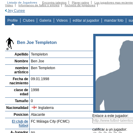
Listado de Jugadores
Encontra talentos
Player rating
Los jugadores mas reciente
Video
Informanos de fallos o errores
Archivos de jugadores
Jey Cunee
Profile
Clubes
Galeria
Videos
editar al jugador
mandar foto
su
Ben Joe Templeton
Apellido
Templeton
Nombre
Ben Joe
nombre
Ben Templeton
artístico
Fecha de
09.01.1998
nacimiento
clase de
1998
edad
Tamaño
0
Nacionalidad
Inglaterra
Posicion
Atacante
Enlace a este jugador:
El club de
FC Málaga City (FCMC)
fútbol
calificar a un jugador:
A-Jugador
no