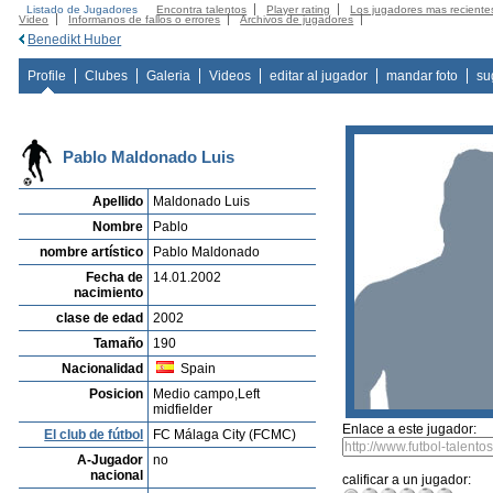
Listado de Jugadores
Encontra talentos
Player rating
Los jugadores mas reciente
Video
Informanos de fallos o errores
Archivos de jugadores
Benedikt Huber
Profile
Clubes
Galeria
Videos
editar al jugador
mandar foto
su
Pablo Maldonado Luis
Apellido
Maldonado Luis
Nombre
Pablo
nombre artístico
Pablo Maldonado
Fecha de
14.01.2002
nacimiento
clase de edad
2002
Tamaño
190
Nacionalidad
Spain
Posicion
Medio campo,Left
midfielder
Enlace a este jugador:
El club de fútbol
FC Málaga City (FCMC)
A-Jugador
no
nacional
calificar a un jugador: