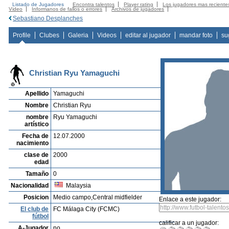
Listado de Jugadores
Encontra talentos
Player rating
Los jugadores mas reciente
Video
Informanos de fallos o errores
Archivos de jugadores
Sebastiano Desplanches
Profile
Clubes
Galeria
Videos
editar al jugador
mandar foto
su
Christian Ryu Yamaguchi
Apellido
Yamaguchi
Nombre
Christian Ryu
nombre
Ryu Yamaguchi
artístico
Fecha de
12.07.2000
nacimiento
clase de
2000
edad
Tamaño
0
Nacionalidad
Malaysia
Posicion
Medio campo,Central midfielder
Enlace a este jugador:
El club de
FC Málaga City (FCMC)
fútbol
calificar a un jugador:
A-Jugador
no