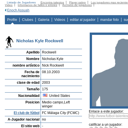
Listado de Jugadores
Encontra talentos
Player rating
Los jugadores mas reciente
Video
Informanos de fallos o errores
Archivos de jugadores
Enoch Assuah
Profile
Clubes
Galeria
Videos
editar al jugador
mandar foto
su
Nicholas Kyle Rockwell
Apellido
Rockwell
Nombre
Nicholas Kyle
nombre artístico
Nick Rockwell
Fecha de
08.10.2003
nacimiento
clase de edad
2003
Tamaño
175
Nacionalidad
United States
Posicion
Medio campo,Left
winger
Enlace a este jugador:
El club de fútbol
FC Málaga City (FCMC)
A-Jugador nacional
no
calificar a un jugador:
El sitio web
-