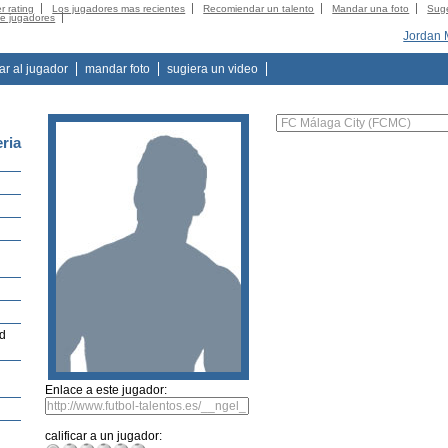
r rating
Los jugadores mas recientes
Recomiendar un talento
Mandar una foto
Suge
de jugadores
Jordan
tar al jugador
mandar foto
sugiera un video
ria
d
Enlace a este jugador:
calificar a un jugador: