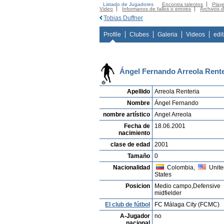
Listado de Jugadores
Encontra talentos
Playe
Video
Informanos de fallos o errores
Archivos 
Tobias Duffner
Profile
Clubes
Galeria
Videos
edi
Ángel Fernando Arreola Rente
Apellido
Arreola Renteria
Nombre
Ángel Fernando
nombre artístico
Angel Arreola
Fecha de
18.06.2001
nacimiento
clase de edad
2001
Tamaño
0
Nacionalidad
Colombia,
Unite
States
Posicion
Medio campo,Defensive
midfielder
El club de fútbol
FC Málaga City (FCMC)
A-Jugador
no
nacional