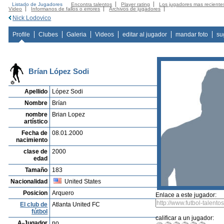
Listado de Jugadores
Encontra talentos
Player rating
Los jugadores mas reciente
Video
Informanos de fallos o errores
Archivos de jugadores
Nick Lodovico
Profile
Clubes
Galeria
Videos
editar al jugador
mandar foto
su
Brían López Sodi
Apellido
López Sodi
Nombre
Brían
nombre
Brian Lopez
artístico
Fecha de
08.01.2000
nacimiento
clase de
2000
edad
Tamaño
183
Nacionalidad
United States
Posicion
Arquero
Enlace a este jugador:
El club de
Atlanta United FC
fútbol
calificar a un jugador:
A-Jugador
no