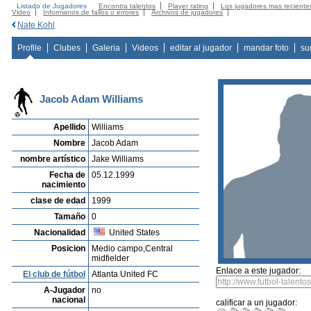
Listado de Jugadores
Encontra talentos
Player rating
Los jugadores mas reciente
Video
Informanos de fallos o errores
Archivos de jugadores
Nate Kohl
Profile
Clubes
Galeria
Videos
editar al jugador
mandar foto
su
Jacob Adam Williams
Apellido
Williams
Nombre
Jacob Adam
nombre artístico
Jake Williams
Fecha de
05.12.1999
nacimiento
clase de edad
1999
Tamaño
0
Nacionalidad
United States
Posicion
Medio campo,Central
midfielder
Enlace a este jugador:
El club de fútbol
Atlanta United FC
A-Jugador
no
nacional
calificar a un jugador: