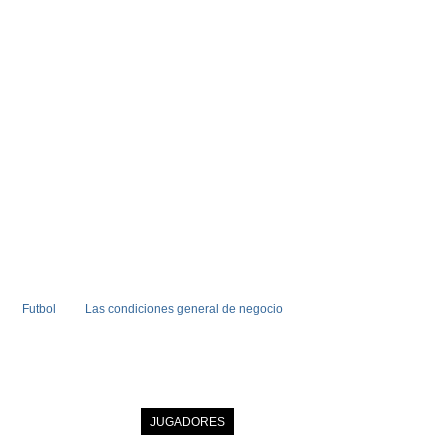
Futbol
Las condiciones general de negocio
INICIO
NOTICIAS
JUGADORES
MIEMBRO
CATALOGO
CONTA