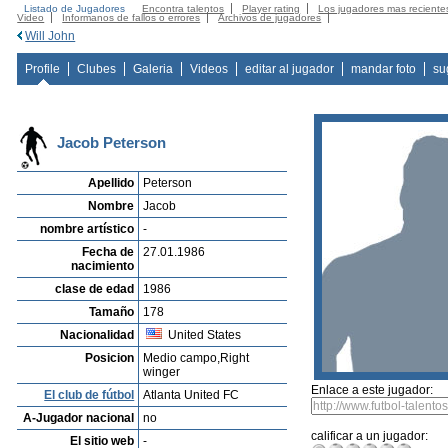
Listado de Jugadores
Encontra talentos
Player rating
Los jugadores mas reciente
Video
Informanos de fallos o errores
Archivos de jugadores
Will John
Profile
Clubes
Galeria
Videos
editar al jugador
mandar foto
su
Jacob Peterson
Apellido
Peterson
Nombre
Jacob
nombre artístico
-
Fecha de
27.01.1986
nacimiento
clase de edad
1986
Tamaño
178
Nacionalidad
United States
Posicion
Medio campo,Right
winger
Enlace a este jugador:
El club de fútbol
Atlanta United FC
A-Jugador nacional
no
calificar a un jugador:
El sitio web
-