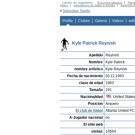
Listado de Jugadores
Encontra talentos
Playe
Video
Informanos de fallos o errores
Archivos 
Sebastian Santin
Profile
Clubes
Galeria
Videos
edi
Kyle Patrick Reynish
Apellido
Reynish
Nombre
Kyle Patrick
nombre artístico
Kyle Reynish
Fecha de nacimiento
03.11.1983
clase de edad
1983
Tamaño
191
Nacionalidad
United State
Posicion
Arquero
El club de fútbol
Atlanta United FC
A-Jugador nacional
no
El sitio web
-
visitas
19564