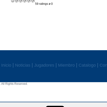
59 ratings ø 0
Inicio
Noticias
Jugadores
Miembro
Catalogo
Con
 All Rights Reserved.
aw