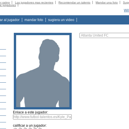
r rating
Los jugadores mas recientes
Recomiendar un talento
Mandar una foto
Suge
de jugadores
Wil
tar al jugador
mandar foto
sugiera un video
s
Enlace a este jugador:
calificar a un jugador: