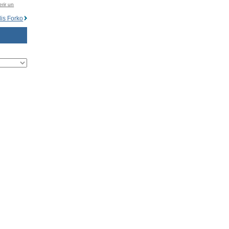
rir un
lis Forko