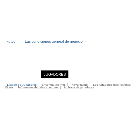
Futbol
Las condiciones general de negocio
INICIO
NOTICIAS
JUGADORES
MIEMBRO
CATALOGO
CONTA