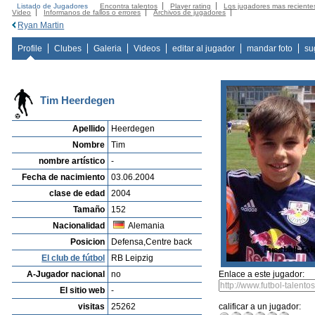
Listado de Jugadores
Encontra talentos
Player rating
Los jugadores mas reciente
Video
Informanos de fallos o errores
Archivos de jugadores
Ryan Martin
Profile
Clubes
Galeria
Videos
editar al jugador
mandar foto
su
Tim Heerdegen
Apellido
Heerdegen
Nombre
Tim
nombre artístico
-
Fecha de nacimiento
03.06.2004
clase de edad
2004
Tamaño
152
Nacionalidad
Alemania
Posicion
Defensa,Centre back
El club de fútbol
RB Leipzig
A-Jugador nacional
no
Enlace a este jugador:
El sitio web
-
visitas
25262
calificar a un jugador: