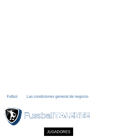
Futbol
Las condiciones general de negocio
INICIO
NOTICIAS
JUGADORES
MIEMBRO
CATALOGO
CONTA