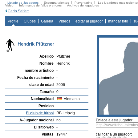
Listado de Jugadores
Encontra talentos
Player rating
Los jugadores mas reciente
Video
Informanos de fallos o errores
Archivos de jugadores
Carlo Seifert
Profile
Clubes
Galeria
Videos
editar al jugador
mandar foto
su
Hendrik Pfützner
Apellido
Pfützner
Nombre
Hendrik
nombre artístico
-
Fecha de nacimiento
-
clase de edad
2006
Tamaño
0
Nacionalidad
Alemania
Posicion
El club de fútbol
RB Leipzig
A-Jugador nacional
no
Enlace a este jugador:
El sitio web
-
visitas
19447
calificar a un jugador: