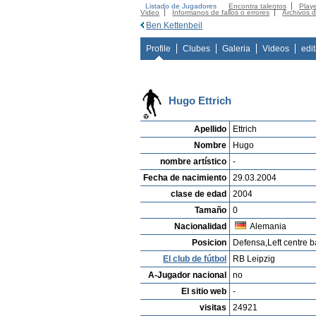
Listado de Jugadores
Encontra talentos
Playe
Video
Informanos de fallos o errores
Archivos 
Ben Kettenbeil
Profile
Clubes
Galeria
Videos
edi
Hugo Ettrich
Apellido
Ettrich
Nombre
Hugo
nombre artístico
-
Fecha de nacimiento
29.03.2004
clase de edad
2004
Tamaño
0
Nacionalidad
Alemania
Posicion
Defensa,Left centre 
El club de fútbol
RB Leipzig
A-Jugador nacional
no
El sitio web
-
visitas
24921