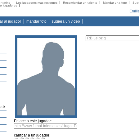
r rating
Los jugadores mas recientes
Recomiendar un talento
Mandar una foto
Suge
de jugadores
Emili
tar al jugador
mandar foto
sugiera un video
back
Enlace a este jugador:
calificar a un jugador: