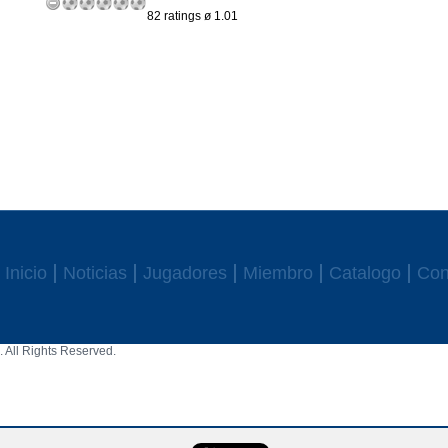
82 ratings ø 1.01
Inicio
Noticias
Jugadores
Miembro
Catalogo
Con
 All Rights Reserved.
aw