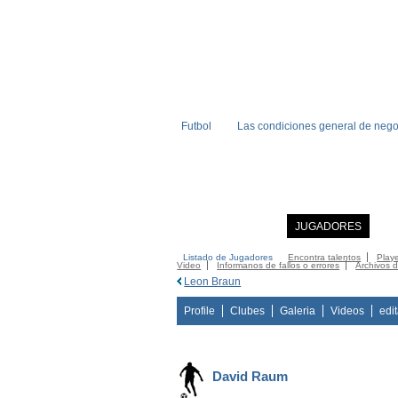
Futbol
Las condiciones general de nego
INICIO
NOTICIAS
JUGADORES
MI
Listado de Jugadores
Encontra talentos
Playe
Video
Informanos de fallos o errores
Archivos 
Leon Braun
Profile
Clubes
Galeria
Videos
edi
David Raum