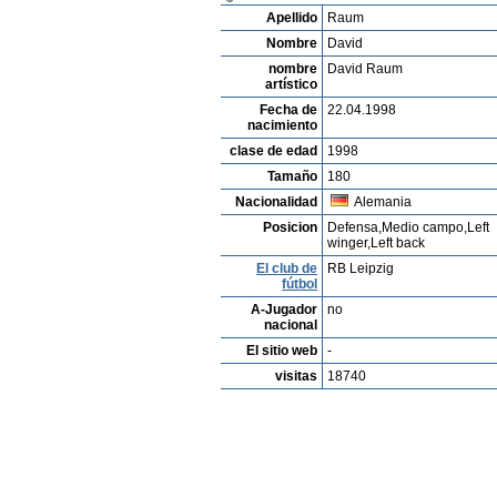
Apellido
Raum
Nombre
David
nombre
David Raum
artístico
Fecha de
22.04.1998
nacimiento
clase de edad
1998
Tamaño
180
Nacionalidad
Alemania
Posicion
Defensa,Medio campo,Left
winger,Left back
El club de
RB Leipzig
fútbol
A-Jugador
no
nacional
El sitio web
-
visitas
18740