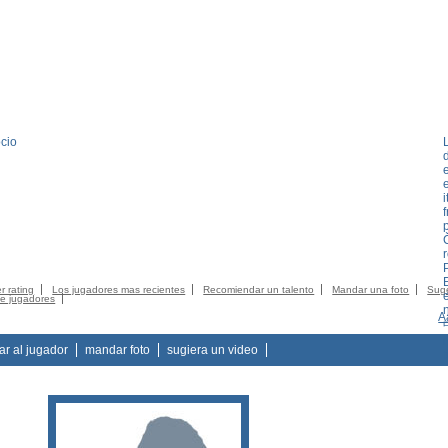
cio
i
f
p
EMBRO
CATALOGO
CONTACTO
CONTACTO
CGC
LOGIN
r rating
Los jugadores mas recientes
Recomiendar un talento
Mandar una foto
Suge
de jugadores
A
tar al jugador
mandar foto
sugiera un video
t