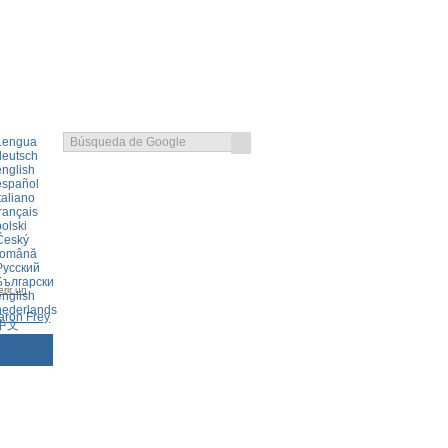
Lengua
deutsch
english
español
taliano
rançais
olski
Český
română
Русский
Български
rir un
english
nederlands
aron Frey
中文
magyar
ürkçe