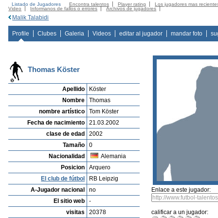
Listado de Jugadores
Encontra talentos
Player rating
Los jugadores mas reciente
Video
Informanos de fallos o errores
Archivos de jugadores
Malik Talabidi
Profile
Clubes
Galeria
Videos
editar al jugador
mandar foto
su
Thomas Köster
Apellido
Köster
Nombre
Thomas
nombre artístico
Tom Köster
Fecha de nacimiento
21.03.2002
clase de edad
2002
Tamaño
0
Nacionalidad
Alemania
Posicion
Arquero
El club de fútbol
RB Leipzig
A-Jugador nacional
no
Enlace a este jugador:
El sitio web
-
visitas
20378
calificar a un jugador: