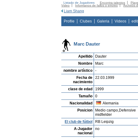
Listado de Jugadores
Encontra talentos
Playe
Video
Informanos de fallos o errores
Archivos 
Liam Shang
Profile
Clubes
Galeria
Videos
edi
Marc Dauter
Apellido
Dauter
Nombre
Marc
nombre artístico
-
Fecha de
22.03.1999
nacimiento
clase de edad
1999
Tamaño
0
Nacionalidad
Alemania
Posicion
Medio campo,Defensive
midfielder
El club de fútbol
RB Leipzig
A-Jugador
no
nacional