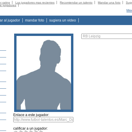
r rating
Los jugadores mas recientes
Recomiendar un talento
Mandar una foto
Suge
de jugadores
Mer
tar al jugador
mandar foto
sugiera un video
Enlace a este jugador:
calificar a un jugador: