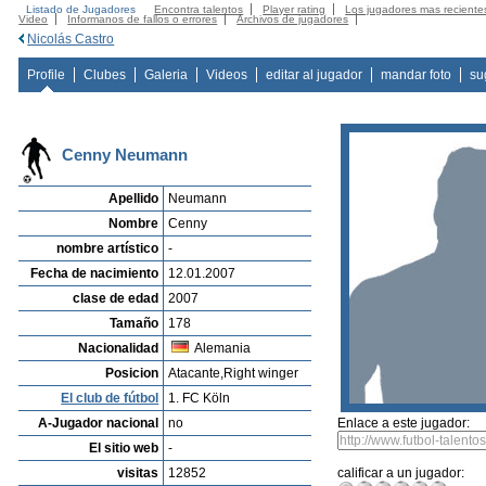
Listado de Jugadores
Encontra talentos
Player rating
Los jugadores mas reciente
Video
Informanos de fallos o errores
Archivos de jugadores
Nicolás Castro
Profile
Clubes
Galeria
Videos
editar al jugador
mandar foto
su
Cenny Neumann
Apellido
Neumann
Nombre
Cenny
nombre artístico
-
Fecha de nacimiento
12.01.2007
clase de edad
2007
Tamaño
178
Nacionalidad
Alemania
Posicion
Atacante,Right winger
El club de fútbol
1. FC Köln
A-Jugador nacional
no
Enlace a este jugador:
El sitio web
-
visitas
12852
calificar a un jugador: