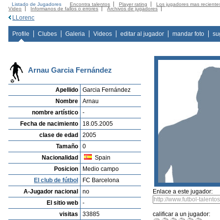
Listado de Jugadores
Encontra talentos
Player rating
Los jugadores mas reciente
Video
Informanos de fallos o errores
Archivos de jugadores
LLorenc
Profile
Clubes
Galeria
Videos
editar al jugador
mandar foto
su
Arnau Garcia Fernández
Apellido
Garcia Fernández
Nombre
Arnau
nombre artístico
-
Fecha de nacimiento
18.05.2005
clase de edad
2005
Tamaño
0
Nacionalidad
Spain
Posicion
Medio campo
El club de fútbol
FC Barcelona
A-Jugador nacional
no
Enlace a este jugador:
El sitio web
-
visitas
33885
calificar a un jugador: