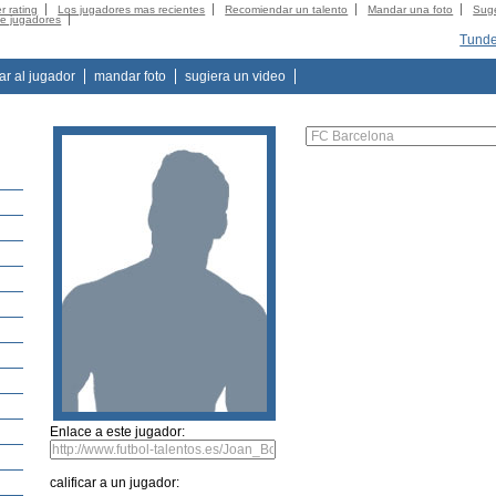
r rating
Los jugadores mas recientes
Recomiendar un talento
Mandar una foto
Suge
de jugadores
Tunde
tar al jugador
mandar foto
sugiera un video
Enlace a este jugador:
calificar a un jugador: