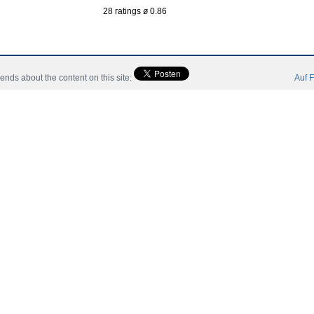
28 ratings ø 0.86
riends about the content on this site:
Auf F
Inicio
Noticias
Jugadores
Miembro
Catalogo
Con
 All Rights Reserved.