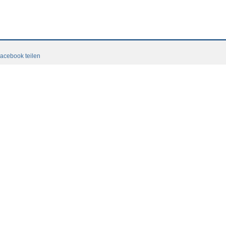
acebook teilen
tacto
Contacto
CGC
Login