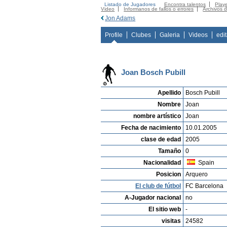
Listado de Jugadores
Encontra talentos
Playe
Video
Informanos de fallos o errores
Archivos 
Jon Adams
Profile
Clubes
Galeria
Videos
edi
Joan Bosch Pubill
Apellido
Bosch Pubill
Nombre
Joan
nombre artístico
Joan
Fecha de nacimiento
10.01.2005
clase de edad
2005
Tamaño
0
Nacionalidad
Spain
Posicion
Arquero
El club de fútbol
FC Barcelona
A-Jugador nacional
no
El sitio web
-
visitas
24582