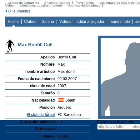
Listado de Jugadores
Encontra talentos
Player rating
Los jugadores mas reciente
Video
Informanos de fallos o errores
Archivos de jugadores
Ollie Watkins
Profile
Clubes
Galeria
Videos
editar al jugador
mandar foto
su
Max Bonfill Coll
Apellido
Bonfill Coll
Nombre
Max
nombre artístico
Max Bonfil
Fecha de nacimiento
02.03.2007
clase de edad
2007
Tamaño
0
Nacionalidad
Spain
Posicion
Arquero
El club de fútbol
FC Barcelona
A-Jugador nacional
no
Enlace a este jugador:
El sitio web
-
visitas
20584