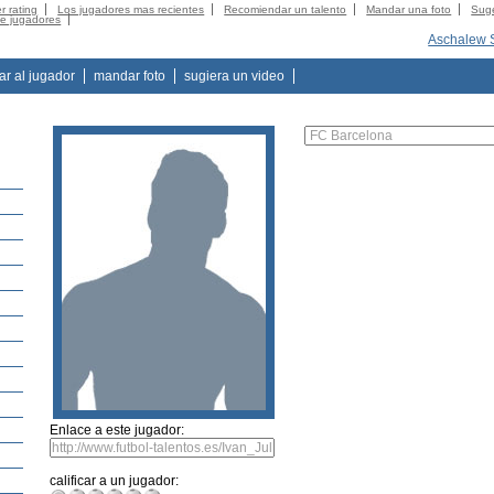
r rating
Los jugadores mas recientes
Recomiendar un talento
Mandar una foto
Suge
de jugadores
Aschalew 
tar al jugador
mandar foto
sugiera un video
Enlace a este jugador:
calificar a un jugador: