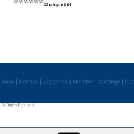
33 ratings ø 0.64
Inicio
Noticias
Jugadores
Miembro
Catalogo
Con
 All Rights Reserved.
aw