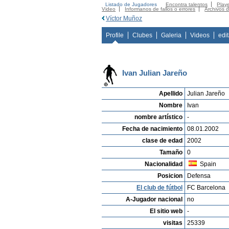
Listado de Jugadores
Encontra talentos
Playe
Video
Informanos de fallos o errores
Archivos 
Víctor Muñoz
Profile
Clubes
Galeria
Videos
edi
Ivan Julian Jareño
Apellido
Julian Jareño
Nombre
Ivan
nombre artístico
-
Fecha de nacimiento
08.01.2002
clase de edad
2002
Tamaño
0
Nacionalidad
Spain
Posicion
Defensa
El club de fútbol
FC Barcelona
A-Jugador nacional
no
El sitio web
-
visitas
25339