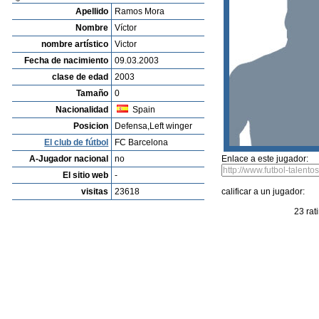
Listado de Jugadores
Encontra talentos
Player rating
Los jugadores mas reciente
Video
Informanos de fallos o errores
Archivos de jugadores
Ivan
Profile
Clubes
Galeria
Videos
editar al jugador
mandar foto
su
Víctor Ramos Mora
Apellido
Ramos Mora
Nombre
Víctor
nombre artístico
Victor
Fecha de nacimiento
09.03.2003
clase de edad
2003
Tamaño
0
Nacionalidad
Spain
Posicion
Defensa,Left winger
El club de fútbol
FC Barcelona
A-Jugador nacional
no
Enlace a este jugador:
El sitio web
-
visitas
23618
calificar a un jugador: