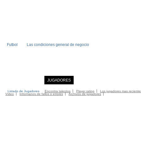
Futbol
Las condiciones general de negocio
INICIO
NOTICIAS
JUGADORES
MIEMBRO
CATALOGO
CONTA
Listado de Jugadores
Encontra talentos
Player rating
Los jugadores mas reciente
Video
Informanos de fallos o errores
Archivos de jugadores