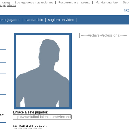
r rating
Los jugadores mas recientes
Recomiendar un talento
Mandar una foto
Suge
de jugadores
Raz
tar al jugador
mandar foto
sugiera un video
Enlace a este jugador:
eft
calificar a un jugador: