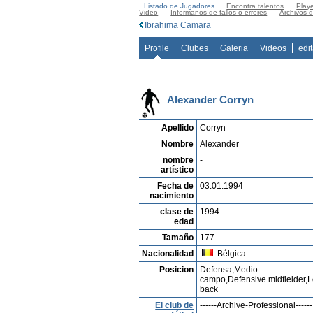
Listado de Jugadores
Encontra talentos
Playe
Video
Informanos de fallos o errores
Archivos 
Ibrahima Camara
Profile
Clubes
Galeria
Videos
edi
Alexander Corryn
Apellido
Corryn
Nombre
Alexander
nombre
-
artístico
Fecha de
03.01.1994
nacimiento
clase de
1994
edad
Tamaño
177
Nacionalidad
Bélgica
Posicion
Defensa,Medio
campo,Defensive midfielder,L
back
El club de
------Archive-Professional------