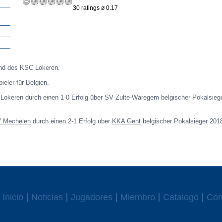
30 ratings ø 0.17
gend des KSC Lokeren.
ieler für Belgien.
Lokeren durch einen 1-0 Erfolg über SV Zulte-Waregem belgischer Pokalsieg
 Mechelen
durch einen 2-1 Erfolg über
KKA Gent
belgischer Pokalsieger 201
Inicio
Noticias
Jugadores
Miembro
Catalogo
Con