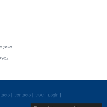
er (Beker
8/2019.
tacto
Contacto
CGC
Login