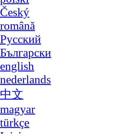
Lengua
deutsch
english
español
italiano
français
polski
Český
română
Русский