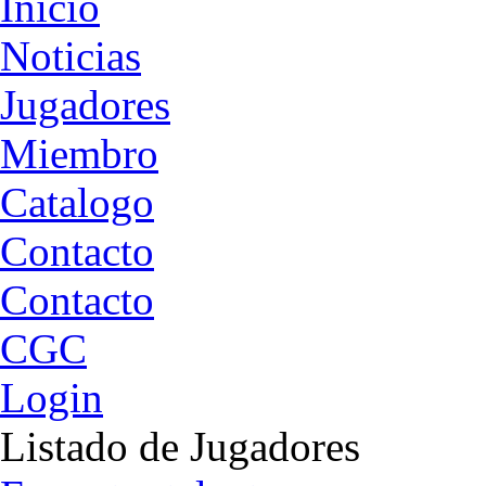
Български
english
nederlands
中文
magyar
türkçe
Inicio
Noticias
Jugadores
Miembro