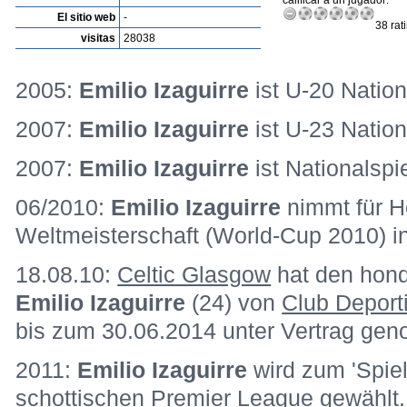
calificar a un jugador:
El sitio web
-
38 rat
visitas
28038
2005:
Emilio Izaguirre
ist U-20 Nation
2007:
Emilio Izaguirre
ist U-23 Nation
2007:
Emilio Izaguirre
ist Nationalspi
06/2010:
Emilio Izaguirre
nimmt für H
Weltmeisterschaft (World-Cup 2010) in 
18.08.10:
Celtic Glasgow
hat den hond
Emilio Izaguirre
(24) von
Club Deport
bis zum 30.06.2014 unter Vertrag ge
2011:
Emilio Izaguirre
wird zum 'Spiel
schottischen Premier League gewählt.