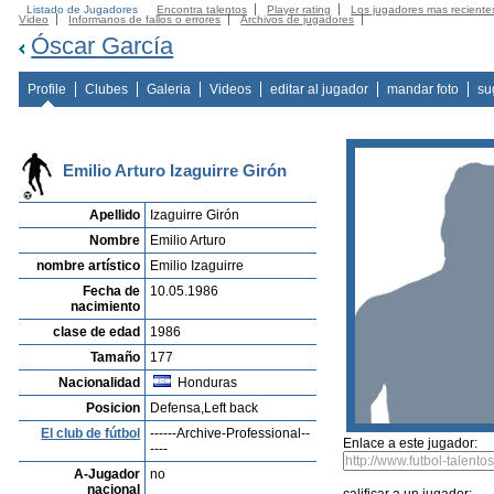
Listado de Jugadores
Encontra talentos
Player rating
Los jugadores mas reciente
Video
Informanos de fallos o errores
Archivos de jugadores
Óscar García
Profile
Clubes
Galeria
Videos
editar al jugador
mandar foto
su
Emilio Arturo Izaguirre Girón
Apellido
Izaguirre Girón
Nombre
Emilio Arturo
nombre artístico
Emilio Izaguirre
Fecha de
10.05.1986
nacimiento
clase de edad
1986
Tamaño
177
Nacionalidad
Honduras
Posicion
Defensa,Left back
El club de fútbol
------Archive-Professional--
Enlace a este jugador:
----
A-Jugador
no
nacional