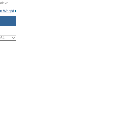
rir un
n Wright