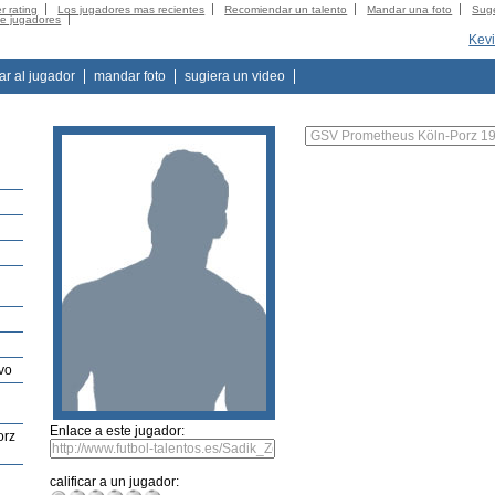
r rating
Los jugadores mas recientes
Recomiendar un talento
Mandar una foto
Suge
de jugadores
Kevi
tar al jugador
mandar foto
sugiera un video
vo
Enlace a este jugador:
orz
calificar a un jugador: