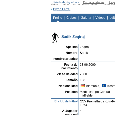
Listado de Jugadores
Encontra talentos
Playe
Video
Informanos de fallos o errores
Archivos 
Byron Ferrel
Profile
Clubes
Galeria
Videos
edi
Sadik Zeqiraj
Apellido
Zeqiraj
Nombre
Sadik
nombre artístico
-
Fecha de
13.06.2000
nacimiento
clase de edad
2000
Tamaño
188
Nacionalidad
Alemania,
Koso
Posicion
Medio campo,Central
midfielder
El club de fútbol
GSV Prometheus Köln-P
1964
A-Jugador
no
nacional