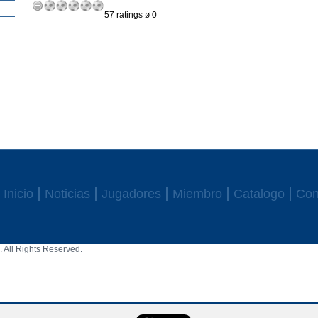
57 ratings ø 0
Inicio
Noticias
Jugadores
Miembro
Catalogo
Con
 All Rights Reserved.
aw