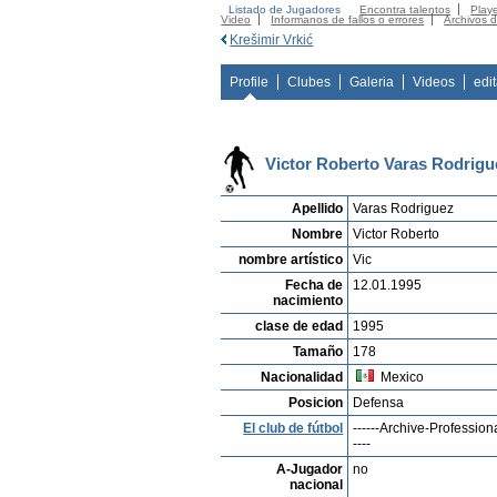
Listado de Jugadores
Encontra talentos
Playe
Video
Informanos de fallos o errores
Archivos 
Krešimir Vrkić
Profile
Clubes
Galeria
Videos
edi
Victor Roberto Varas Rodrigu
Apellido
Varas Rodriguez
Nombre
Victor Roberto
nombre artístico
Vic
Fecha de
12.01.1995
nacimiento
clase de edad
1995
Tamaño
178
Nacionalidad
Mexico
Posicion
Defensa
El club de fútbol
------Archive-Professiona
----
A-Jugador
no
nacional