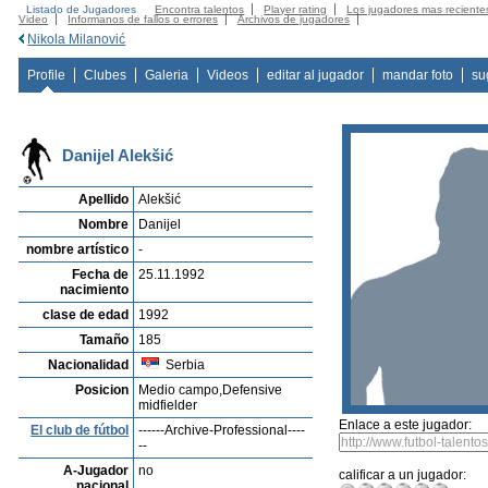
Listado de Jugadores
Encontra talentos
Player rating
Los jugadores mas reciente
Video
Informanos de fallos o errores
Archivos de jugadores
Nikola Milanović
Profile
Clubes
Galeria
Videos
editar al jugador
mandar foto
su
Danijel Alekšić
Apellido
Alekšić
Nombre
Danijel
nombre artístico
-
Fecha de
25.11.1992
nacimiento
clase de edad
1992
Tamaño
185
Nacionalidad
Serbia
Posicion
Medio campo,Defensive
midfielder
Enlace a este jugador:
El club de fútbol
------Archive-Professional----
--
A-Jugador
no
calificar a un jugador:
nacional