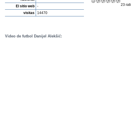
23 rat
El sitio web
-
visitas
14470
Video de futbol Danijel Alekšić: