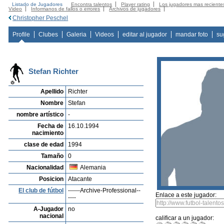
Listado de Jugadores
Encontra talentos
Player rating
Los jugadores mas reciente
Video
Informanos de fallos o errores
Archivos de jugadores
Christopher Peschel
Profile
Clubes
Galeria
Videos
editar al jugador
mandar foto
su
Stefan Richter
Apellido
Richter
Nombre
Stefan
nombre artístico
-
Fecha de
16.10.1994
nacimiento
clase de edad
1994
Tamaño
0
Nacionalidad
Alemania
Posicion
Atacante
El club de fútbol
------Archive-Professional--
Enlace a este jugador:
----
A-Jugador
no
nacional
calificar a un jugador: