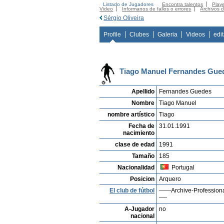
Listado de Jugadores
Encontra talentos
Playe
Video
Informanos de fallos o errores
Archivos 
Sérgio Oliveira
Profile
Clubes
Galeria
Videos
edi
Tiago Manuel Fernandes Gue
Apellido
Fernandes Guedes
Nombre
Tiago Manuel
nombre artístico
Tiago
Fecha de
31.01.1991
nacimiento
clase de edad
1991
Tamaño
185
Nacionalidad
Portugal
Posicion
Arquero
El club de fútbol
------Archive-Professiona
----
A-Jugador
no
nacional