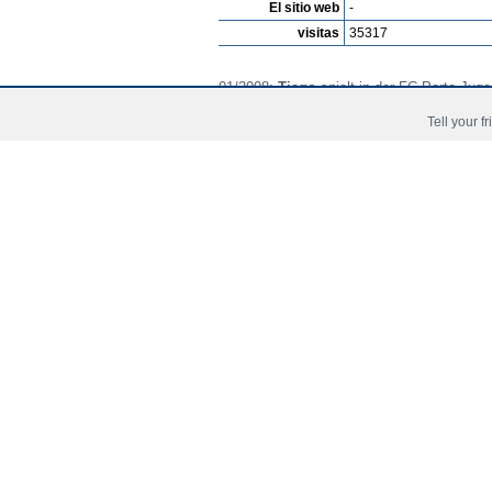
El sitio web
-
visitas
35317
01/2008:
Tiago
spielt in der FC Porto-Juge
Tell your f
Copyright © 2006 - 2026 Fussball-Talente.com.