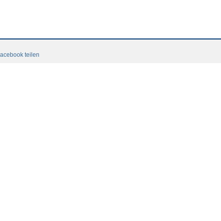
acebook teilen
tacto
Contacto
CGC
Login