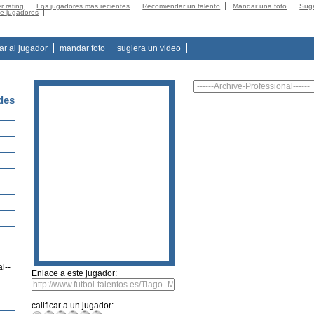
r rating
Los jugadores mas recientes
Recomiendar un talento
Mandar una foto
Suge
de jugadores
tar al jugador
mandar foto
sugiera un video
des
l--
Enlace a este jugador:
calificar a un jugador: