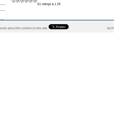
61 ratings ø 1.26
nd.
riends about the content on this site:
Auf F
Inicio
Noticias
Jugadores
Miembro
Catalogo
Con
 All Rights Reserved.