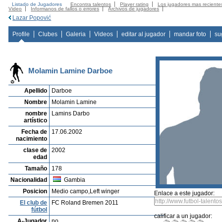
Listado de Jugadores
Encontra talentos
Player rating
Los jugadores mas reciente
Video
Informanos de fallos o errores
Archivos de jugadores
Lazar Popović
Profile
Clubes
Galeria
Videos
editar al jugador
mandar foto
su
Molamin Lamine Darboe
Apellido
Darboe
Nombre
Molamin Lamine
nombre
Lamins Darbo
artístico
Fecha de
17.06.2002
nacimiento
clase de
2002
edad
Tamaño
178
Nacionalidad
Gambia
Posicion
Medio campo,Left winger
Enlace a este jugador:
El club de
FC Roland Bremen 2011
fútbol
calificar a un jugador:
A-Jugador
no